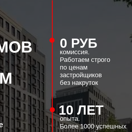
0 РУБ
В
комиссия.
Работаем строго
по ценам
застройщиков
без накруток
10 ЛЕТ
опыта.
Более 1000 успешных
сделок на Юге
и в Крыму